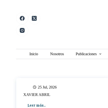
S
a
l
t
a
r
a
l
c
o
n
t
Inicio
Nosotros
Publicaciones
e
n
i
d
o
25 Jul, 2026
XAVIER ABRIL
Leer más...
XAVIER