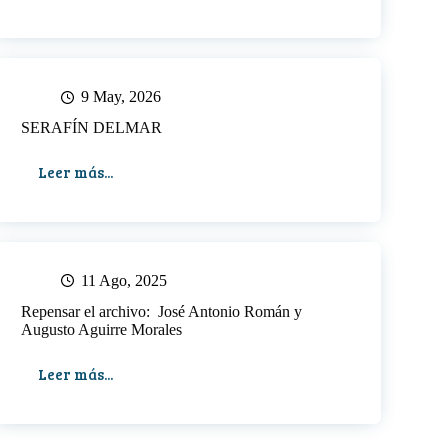
BUSTAMANTE
Y
BALLIVIÁN
9 May, 2026
SERAFÍN DELMAR
Leer más...
SERAFÍN
DELMAR
11 Ago, 2025
Repensar el archivo: José Antonio Román y
Augusto Aguirre Morales
Leer más...
Repensar
el
archivo:
José