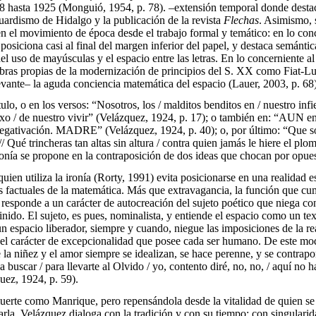
 hasta 1925 (Monguió, 1954, p. 78). –extensión temporal donde destac
guardismo de Hidalgo y la publicación de la revista
Flechas
. Asimismo, 
 el movimiento de época desde el trabajo formal y temático: en lo conc
e posiciona casi al final del margen inferior del papel, y destaca semánt
del uso de mayúsculas y el espacio entre las letras. En lo concerniente a
abras propias de la modernización de principios del S. XX como Fiat-Lux
evante– la aguda conciencia matemática del espacio (Lauer, 2003, p. 68
tulo, o en los versos: “Nosotros, los / malditos benditos en / nuestro infi
o / de nuestro vivir” (Velázquez, 1924, p. 17); o también en: “AUN en
negativación. MADRE” (Velázquez, 1924, p. 40); o, por último: “Que s
// Qué trincheras tan altas sin altura / contra quien jamás le hiere el pl
ironía se propone en la contraposición de dos ideas que chocan por opue
ien utiliza la ironía (Rorty, 1991) evita posicionarse en una realidad e
s factuales de la matemática. Más que extravagancia, la función que cum
responde a un carácter de autocreación del sujeto poético que niega con
inido. El sujeto, es pues, nominalista, y entiende el espacio como un t
n espacio liberador, siempre y cuando, niegue las imposiciones de la re
el carácter de excepcionalidad que posee cada ser humano. De este mod
la niñez y el amor siempre se idealizan, se hace perenne, y se contrapo
buscar / para llevarte al Olvido / yo, contento diré, no, no, / aquí no 
z, 1924, p. 59).
erte como Manrique, pero repensándola desde la vitalidad de quien se 
rla, Velázquez dialoga con la tradición y con su tiempo: con singulari