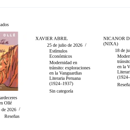
nados
XAVIER ABRIL
NICANOR D
(NIXA)
25 de julio de 2026
18 de ju
Estímulos
Económicos
Modern
tránsit
Modernidad en
en la 
tránsito: exploraciones
Litera
en la Vanguardias
(1924
Literaria Peruana
(1924–1937)
Reseñ
Sin categoría
tardeceres
en Ollé
o de 2026
Reseñas