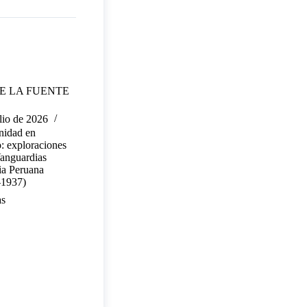
E LA FUENTE
lio de 2026
idad en
o: exploraciones
Vanguardias
ria Peruana
–1937)
as