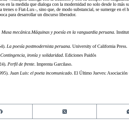
s en la medida que dialoga con la modernidad no solo desde lo más su
a trenes o Fiat-Lux–, sino que, de modo substancial, se sumerge en el 
poca para desarrollar un discurso liberador.
.
Musa mecánica
.
Máquinas y poesía en la vanguardia peruana.
Institu
54).
La poesía postmodernista peruana.
University of California Press.
.
Contingencia, ironía y solidaridad
. Ediciones Paidós
24).
Perfil de frente
. Imprenta Garcilaso.
995).
Juan Luis: el poeta incomunicado
. El Último Jueves: Asociación 