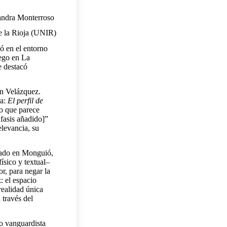
andra Monterroso
e la Rioja (UNIR)
ó en el entorno
uego en La
e destacó
 en Velázquez.
ra:
El perfil de
to que parece
fasis añadido]”
levancia, su
lado en Monguió,
ísico y textual–
r, para negar la
 el espacio
 realidad única
 través del
o vanguardista