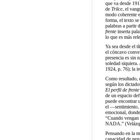
que va desde 1918
de
Trilce
, el van
modo coherente en
forma, el texto s
palabras a partir 
frente
inserta pal
lo que es más rel
Ya sea desde el tí
el cóncavo convex
presencia es sin 
soledad siquiera. 
1924, p. 76); la 
Como resultado, qu
según los dictado
El perfil de frente
de un espacio def
puede encontrar u
el —sentimiento, 
emocional, donde 
“Cuando vengan a 
NADA.” (Velázque
Pensando en la mu
capacidad de nega