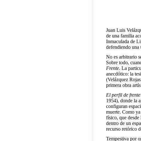
Juan Luis Velázqu
de una familia ac
Inmaculada de Lim
defendiendo una t
No es arbitrario s
Sobre todo, cuan
Frente
. La partic
anecdótico: la te
(Velázquez Rojas,
primera obra artís
El perfil de frente
1954), donde la a
configuran espaci
muerte. Como ya 
físico, que desde 
dentro de un espac
recurso retórico d
Tempestiva por o