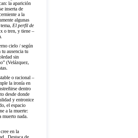
an: la aparición
se inserta de
erniente a la
icamente algunas
l tema,
El perfil de
 o tren, y tiene –
).
erno cielo / según
 tu ausencia tu
oledad sin
omo” (Velázquez,
stas.
stable o racional –
ple la ironía en
streñirse dentro
exto desde donde
alidad y entronice
o, el espacio
ne a la muerte:
ha muerto nada.
cree en la
dad. Destaca de