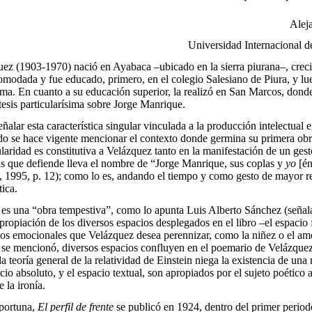
Alej
Universidad Internacional d
ez (1903-1970) nació en Ayabaca –ubicado en la sierra piurana–, creci
omodada y fue educado, primero, en el colegio Salesiano de Piura, y l
a. En cuanto a su educación superior, la realizó en San Marcos, dond
esis particularísima sobre Jorge Manrique.
eñalar esta característica singular vinculada a la producción intelectual
do se hace vigente mencionar el contexto donde germina su primera ob
ularidad es constitutiva a Velázquez tanto en la manifestación de un ges
sis que defiende lleva el nombre de “Jorge Manrique, sus coplas y
yo
[én
 1995, p. 12); como lo es, andando el tiempo y como gesto de mayor re
tica.
es una “obra tempestiva”, como lo apunta Luis Alberto Sánchez (seña
propiación de los diversos espacios desplegados en el libro –el espacio f
os emocionales que Velázquez desea perennizar, como la niñez o el amo
se mencionó, diversos espacios confluyen en el poemario de Velázquez:
la teoría general de la relatividad de Einstein niega la existencia de una
io absoluto, y el espacio textual, son apropiados por el sujeto poético a
e la ironía.
portuna,
El perfil de frente
se publicó en 1924, dentro del primer period