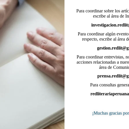
Para coordinar sobre los artí
escribe al área de I
investigacion.redl
Para coordinar algún evento 
respecto, escribe al área d
gestion.redlit@
Para coordinar entrevistas, n
acciones relacionadas a nuest
área de Comunic
prensa.redlit@
Para consultas general
redliterariaperua
¡Muchas gracias por