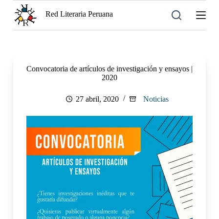
S
Red Literaria Peruana
a
l
t
a
r
a
Convocatoria de artículos de investigación y ensayos |
l
2020
c
o
n
27 abril, 2020
Noticias
t
e
n
i
d
o