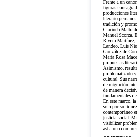
Frente a un canon
figuras consagrad
producciones lite
literario peruano
tradición y prom
Clorinda Matto de
Manuel Scorza, E
Rivera Martínez,
Landeo, Luis Nie
González de Corne
María Rosa Macedo
propuestas literari
Asimismo, resulta
problematizado y 
cultural. Sus nar
de migración inter
de manera decisiv
fundamentales de 
En este marco, la
solo por su riquez
contemporáneo en 
justicia social. M
visibilizar proble
así a una compren