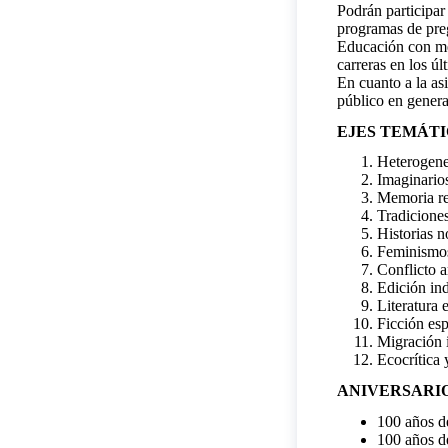
Podrán participar
programas de preg
Educación con me
carreras en los úl
En cuanto a la as
público en genera
EJES TEMÁT
Heterogenei
Imaginarios
Memoria reg
Tradiciones
Historias n
Feminismos 
Conflicto a
Edición ind
Literatura 
Ficción espe
Migración i
Ecocrítica 
ANIVERSARIO
100 años d
100 años d