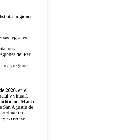
istintas regiones
versas regiones
italinos.
 regiones del Perú
stintas regiones
 de 2026
, en el
ial y virtual).
uditorio “Mario
de San Agustín de
coordinará su
o y acceso se