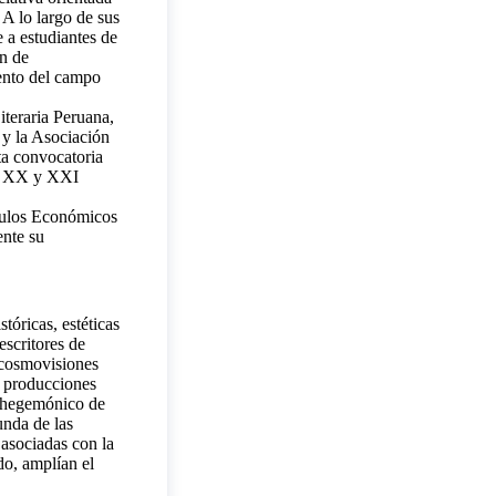
 A lo largo de sus
 a estudiantes de
ón de
iento del campo
teraria Peruana,
 y la Asociación
ta convocatoria
los XX y XXI
mulos Económicos
ente su
tóricas, estéticas
 escritores de
n cosmovisiones
s producciones
o hegemónico de
unda de las
 asociadas con la
do, amplían el