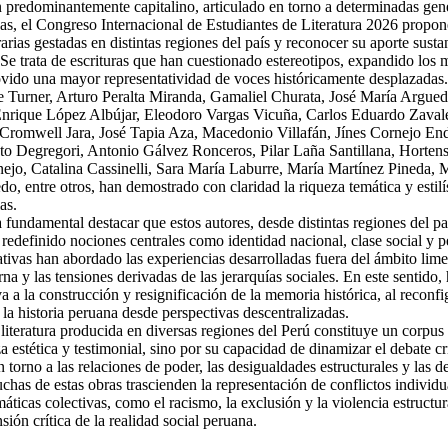
 predominantemente capitalino, articulado en torno a determinadas gen
as, el Congreso Internacional de Estudiantes de Literatura 2026 propone 
rarias gestadas en distintas regiones del país y reconocer su aporte sust
. Se trata de escrituras que han cuestionado estereotipos, expandido los 
ovido una mayor representatividad de voces históricamente desplazadas
 Turner, Arturo Peralta Miranda, Gamaliel Churata, José María Argueda
nrique López Albújar, Eleodoro Vargas Vicuña, Carlos Eduardo Zaval
 Cromwell Jara, José Tapia Aza, Macedonio Villafán, Jínes Cornejo En
to Degregori, Antonio Gálvez Ronceros, Pilar Laña Santillana, Horten
jo, Catalina Cassinelli, Sara María Laburre, María Martínez Pineda, 
, entre otros, han demostrado con claridad la riqueza temática y estilís
as.
 fundamental destacar que estos autores, desde distintas regiones del pa
redefinido nociones centrales como identidad nacional, clase social y p
rativas han abordado las experiencias desarrolladas fuera del ámbito lim
na y las tensiones derivadas de las jerarquías sociales. En este sentido,
a a la construcción y resignificación de la memoria histórica, al reconfi
la historia peruana desde perspectivas descentralizadas.
 literatura producida en diversas regiones del Perú constituye un corpus
a estética y testimonial, sino por su capacidad de dinamizar el debate cr
torno a las relaciones de poder, las desigualdades estructurales y las 
uchas de estas obras trascienden la representación de conflictos individu
máticas colectivas, como el racismo, la exclusión y la violencia estructu
sión crítica de la realidad social peruana.