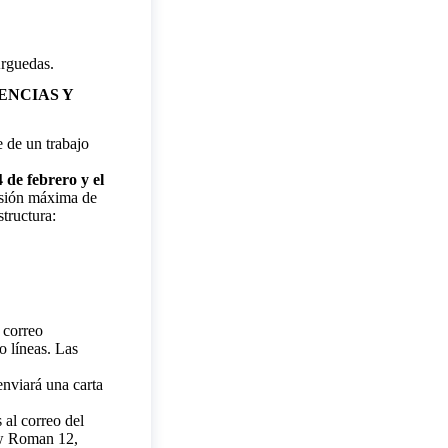
 Arguedas.
ENCIAS Y
e de un trabajo
 de febrero y el
nsión máxima de
structura:
 correo
o líneas. Las
enviará una carta
 al correo del
ew Roman 12,