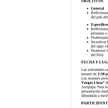
OBJETIVOS
General
Reflexionar
del país des
Específico
Reflexionar
peruanas a 
Problematiz
Incentivar 
del siglo xx
Promover la
del Perú
FECHA Y LU
Las actividades s
horario de
2:30 p
Las sesiones pres
Vargas Llosa”
de
Arequipa. Para lo
presentación medi
difundirán a travé
PARTICIPANT