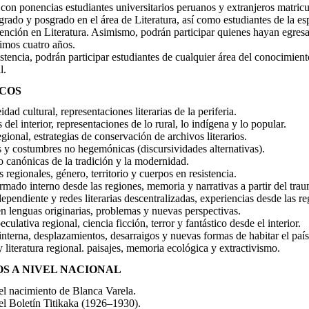
 con ponencias estudiantes universitarios peruanos y extranjeros matric
rado y posgrado en el área de Literatura, así como estudiantes de la es
nción en Literatura. Asimismo, podrán participar quienes hayan egres
timos cuatro años.
istencia, podrán participar estudiantes de cualquier área del conocimient
l.
ICOS
dad cultural, representaciones literarias de la periferia.
 del interior, representaciones de lo rural, lo indígena y lo popular.
ional, estrategias de conservación de archivos literarios.
 y costumbres no hegemónicas (discursividades alternativas).
o canónicas de la tradición y la modernidad.
regionales, género, territorio y cuerpos en resistencia.
rmado interno desde las regiones, memoria y narrativas a partir del tra
ependiente y redes literarias descentralizadas, experiencias desde las re
en lenguas originarias, problemas y nuevas perspectivas.
culativa regional, ciencia ficción, terror y fantástico desde el interior.
nterna, desplazamientos, desarraigos y nuevas formas de habitar el país
y literatura regional. paisajes, memoria ecológica y extractivismo.
S A NIVEL NACIONAL
el nacimiento de Blanca Varela.
el Boletín Titikaka (1926–1930).