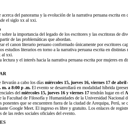
 acerca del panorama y la evolución de la narrativa peruana escrita en d
de el siglo xx al xxi.
s
 sobre la importancia del legado de los escritores y las escritoras de di
partir de las problemáticas que abordan.
ar el canon literario peruano conformado únicamente por escritores cap
los estudios literarios en torno a la narrativa peruana escrita en distintas
 al xxi.
 lectura y el interés hacia la narrativa peruana escrita por mujeres en di
GAR
e llevarán a cabo los días
miércoles 15, jueves 16, viernes 17 de abril
. m. a 8:00 p .m.
El evento se desarrollará en modalidad híbrida (presenc
enciales del
miércoles 15, jueves 16 y viernes 17
tendrán lugar en el
A
 la Facultad de Filosofía y Humanidades de la Universidad Nacional 
s ponentes que se encuentren fuera de la ciudad de Arequipa, Perú, se 
ante Google Meet. El ingreso es libre y gratuito. Los enlaces de registr
s de las redes sociales oficiales del evento.
ES