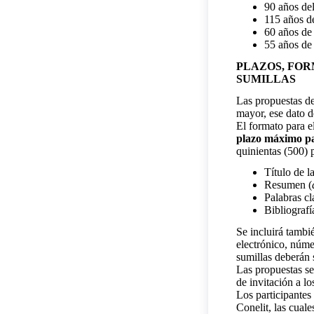
90 años de
115 años d
60 años de 
55 años de 
PLAZOS, FOR
SUMILLAS
Las propuestas de
mayor, ese dato d
El formato para e
plazo máximo pa
quinientas (500) p
Título de l
Resumen (
Palabras cl
Bibliografí
Se incluirá tambié
electrónico, núme
sumillas deberán 
Las propuestas se
de invitación a lo
Los participantes
Conelit, las cua