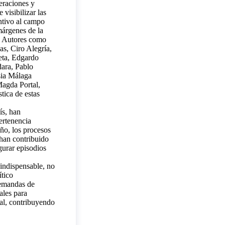
eraciones y
visibilizar las
antivo al campo
márgenes de la
. Autores como
s, Ciro Alegría,
eta, Edgardo
dara, Pablo
sia Málaga
Magda Portal,
tica de estas
ís, han
ertenencia
eño, los procesos
 han contribuido
gurar episodios
 indispensable, no
ítico
demandas de
ales para
ral, contribuyendo