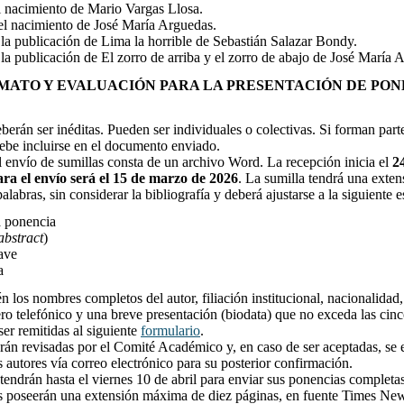
l nacimiento de Mario Vargas Llosa.
el nacimiento de José María Arguedas.
la publicación de Lima la horrible de Sebastián Salazar Bondy.
la publicación de El zorro de arriba y el zorro de abajo de José María
MATO Y EVALUACIÓN PARA LA PRESENTACIÓN DE PON
berán ser inéditas. Pueden ser individuales o colectivas. Si forman part
ebe incluirse en el documento enviado.
l envío de sumillas consta de un archivo Word. La recepción inicia el
24
ra el envío será el 15 de marzo de 2026
. La sumilla tendrá una exte
alabras, sin considerar la bibliografía y deberá ajustarse a la siguiente e
a ponencia
abstract
)
ave
a
n los nombres completos del autor, filiación institucional, nacionalidad,
ro telefónico y una breve presentación (biodata) que no exceda las cinc
ser remitidas al siguiente
formulario
.
rán revisadas por el Comité Académico y, en caso de ser aceptadas, se 
s autores vía correo electrónico para su posterior confirmación.
 tendrán hasta el viernes 10 de abril para enviar sus ponencias completas
les poseerán una extensión máxima de diez páginas, en fuente Times N