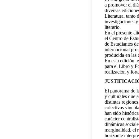
a promover el diál
diversas edicione
Literatura, tanto
investigaciones y
literario.
En el presente a
el Centro de Estu
de Estudiantes de
internacional pro
producida en las d
En esta edición,
para el Libro y F
realización y for
JUSTIFICACI
El panorama de la
y culturales que s
distintas regione
colectivas vincul
han sido históric
carácter centrali
dinámicas sociales
marginalidad, el 
horizonte interpre