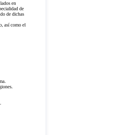
ulados en
pecialidad de
ado de dichas
o, así como el
uma.
giones.
.