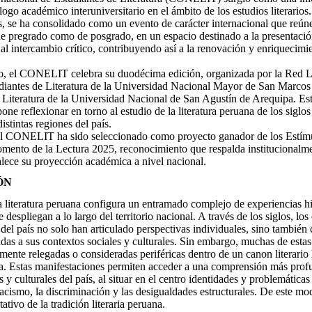
ogo académico interuniversitario en el ámbito de los estudios literarios.
s, se ha consolidado como un evento de carácter internacional que reúne
 de pregrado como de posgrado, en un espacio destinado a la presentaci
 al intercambio crítico, contribuyendo así a la renovación y enriquecim
ño, el CONELIT celebra su duodécima edición, organizada por la Red Li
diantes de Literatura de la Universidad Nacional Mayor de San Marcos
 Literatura de la Universidad Nacional de San Agustín de Arequipa. Es
pone reflexionar en torno al estudio de la literatura peruana de los sig
istintas regiones del país.
 el CONELIT ha sido seleccionado como proyecto ganador de los Estí
omento de la Lectura 2025, reconocimiento que respalda institucionalm
talece su proyección académica a nivel nacional.
ÓN
 literatura peruana configura un entramado complejo de experiencias his
e despliegan a lo largo del territorio nacional. A través de los siglos, los
s del país no solo han articulado perspectivas individuales, sino tambié
adas a sus contextos sociales y culturales. Sin embargo, muchas de esta
amente relegadas o consideradas periféricas dentro de un canon literari
sta. Estas manifestaciones permiten acceder a una comprensión más prof
 y culturales del país, al situar en el centro identidades y problemáticas
racismo, la discriminación y las desigualdades estructurales. De este mo
tativo de la tradición literaria peruana.