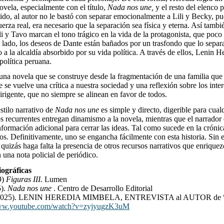
ovela, especialmente con el título,
Nada nos une,
y el resto del elenco p
tido, al autor no le bastó con separar emocionalmente a Lili y Becky, pu
uerza real, era necesario que la separación sea física y eterna. Así tambi
li y Tavo marcan el tono trágico en la vida de la protagonista, que poco
o lado, los deseos de Dante están bañados por un trasfondo que lo separ
 a la alcaldía absorbido por su vida política. A través de ellos, Lenin H
política peruana.
una novela que se construye desde la fragmentación de una familia que
e se vuelve una crítica a nuestra sociedad y una reflexión sobre los inte
dirigente, que no siempre se alinean en favor de todos.
estilo narrativo de
Nada nos une
es simple y directo, digerible para cual
gos recurrentes entregan dinamismo a la novela, mientras que el narrado
nformación adicional para cerrar las ideas. Tal como sucede en la crónica
hos. Definitivamente, uno se engancha fácilmente con esta historia. Sin
quizás haga falta la presencia de otros recursos narrativos que enriquezc
una nota policial de periódico.
iográficas
9)
Figuras III.
Lumen
5).
Nada nos une
. Centro de Desarrollo Editorial
 (2025). LENIN HEREDIA MIMBELA, ENTREVISTA al AUTOR d
www.youtube.com/watch?v=zyjyugzK3uM