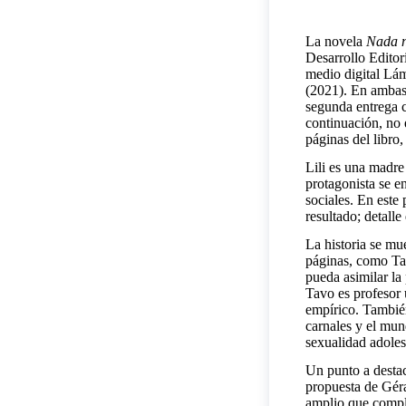
La novela
Nada n
Desarrollo Editori
medio digital Lám
(2021). En ambas, 
segunda entrega c
continuación, no 
páginas del libro
Lili es una madre
protagonista se en
sociales. En este
resultado; detalle
La historia se mue
páginas, como Tav
pueda asimilar la
Tavo es profesor 
empírico. También
carnales y el mun
sexualidad adoles
Un punto a destaca
propuesta de Géra
amplio que compl