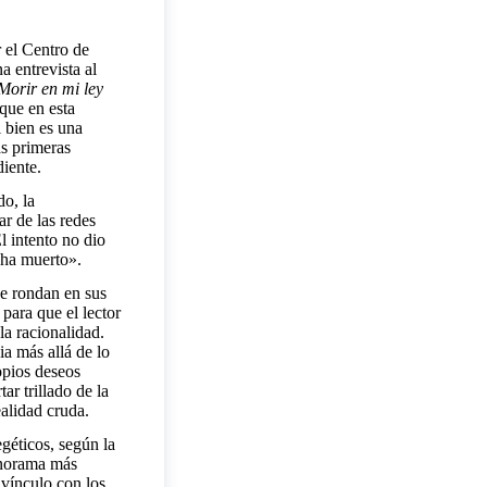
 el Centro de
a entrevista al
Morir en mi ley
 que en esta
 bien es una
as primeras
diente.
o, la
ar de las redes
l intento no dio
y ha muerto».
ue rondan en sus
para que el lector
la racionalidad.
ia más allá de lo
opios deseos
ar trillado de la
ealidad cruda.
egéticos, según la
anorama más
vínculo con los