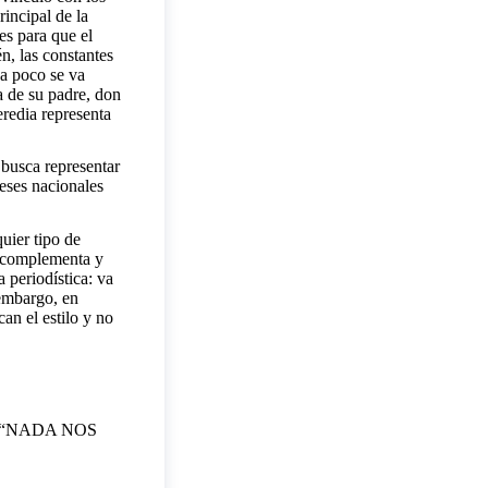
rincipal de la
es para que el
én, las constantes
 a poco se va
a de su padre, don
eredia representa
 busca representar
reses nacionales
quier tipo de
r complementa y
 periodística: va
 embargo, en
an el estilo y no
e “NADA NOS