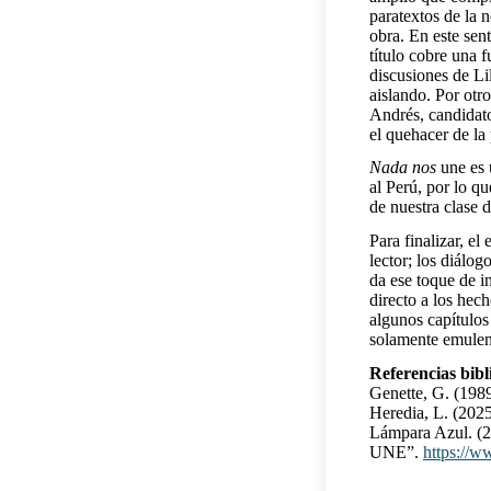
paratextos de la n
obra. En este sen
título cobre una f
discusiones de Li
aislando. Por otr
Andrés, candidato
el quehacer de la 
Nada nos
une es 
al Perú, por lo qu
de nuestra clase 
Para finalizar, el 
lector; los diálo
da ese toque de i
directo a los hec
algunos capítulos 
solamente emulen 
Referencias bibl
Genette, G. (198
Heredia, L. (202
Lámpara Azul.
UNE”.
https://