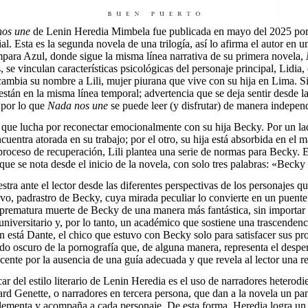
os une
de Lenin Heredia Mimbela fue publicada en mayo del 2025 por
al. Esta es la segunda novela de una trilogía, así lo afirma el autor en un
para Azul, donde sigue la misma línea narrativa de su primera novela,
se vinculan características psicológicas del personaje principal, Lidia,
ambia su nombre a Lili, mujer piurana que vive con su hija en Lima. Si
están en la misma línea temporal; advertencia que se deja sentir desde l
, por lo que
Nada nos une
se puede leer (y disfrutar) de manera indepen
 que lucha por reconectar emocionalmente con su hija Becky. Por un lad
cuentra atorada en su trabajo; por el otro, su hija está absorbida en el m
 proceso de recuperación, Lili plantea una serie de normas para Becky. E
 que se nota desde el inicio de la novela, con solo tres palabras: «Beck
stra ante el lector desde las diferentes perspectivas de los personajes q
o, padrastro de Becky, cuya mirada peculiar lo convierte en un puente 
 prematura muerte de Becky de una manera más fantástica, sin importar 
universitario y, por lo tanto, un académico que sostiene una trascendenc
 está Dante, el chico que estuvo con Becky solo para satisfacer sus pr
do oscuro de la pornografía que, de alguna manera, representa el despert
cente por la ausencia de una guía adecuada y que revela al lector una r
r del estilo literario de Lenin Heredia es el uso de narradores heterodi
rd Genette, o narradores en tercera persona, que dan a la novela un p
ementa y acompaña a cada personaje. De esta forma, Heredia logra un 