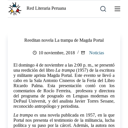
S
Red Literaria Peruana
a
l
t
a
r
a
Reeditan novela La trampa de Magda Portal
l
c
o
10 noviembre, 2018
Noticias
n
t
El domingo 4 de noviembre a las 2:00 p. m., se presentó
e
una reedición del libro
La trampa
(1957) de la escritora
n
y militante aprista Magda Portal. Este evento se llevó a
i
cabo en la Sala Antonio Cisneros de la Feria del Libro
d
Ricardo Palma. Esta presentación contó con los
o
comentarios de Rocío Ferreira, profesora y directora
del programa de posgrado en Lenguas modernas en
DePaul Universit, y del analista Javier Torres Seoane,
reconocido antropólogo y periodista.
La trampa
es una novela publicada en 1957, en la que
Portal nos presenta el testimonio de la militancia, lucha
política y su paso por la cárcel. Además, la autora nos