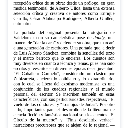
recepción crítica de su obra: desde un prólogo, en gran
medida testimonial, de Alberto Ulloa, hasta una extensa
selección crítica y creativa de autores como Enrique
Carrillo, César Atahualpa Rodríguez, Alberto Guillén,
entre otros.
La portada del original presenta la fotografía de
Valdelomar con su característica pose de
dandy
, una
manera de “dar la cara” y defender su obra, que marcará
a una generación de escritores. Una portada que, a decir
de Luis Alberto Sánchez, combina la sencillez del texto
y el marco barroco que lo encierra. Los cuentos son
muy diversos en cuanto a técnica y temas, pues han sido
escritos y reescritos en diferentes épocas de su juventud.
“El Caballero Carmelo”, considerado un clásico por
Zubizarreta, encierra lo cotidiano y lo extraordinario,
con lo cual se libera del exotismo modernista: es una
conjunción de los cuadros regionales y el mundo
personal del escritor. Se inscriben también en estas
características, con sus particularidades respectivas, “El
vuelo de los cóndores” y “Los ojos de Judas”. Por otro
lado, importantes para el desarrollo de la literatura de
ciencia ficción y fantástica nacional son los cuentos “El
Círculo de la muerte” y “Finis desolatrix veritae”,
narraciones precursoras que se alejan de lo regional —