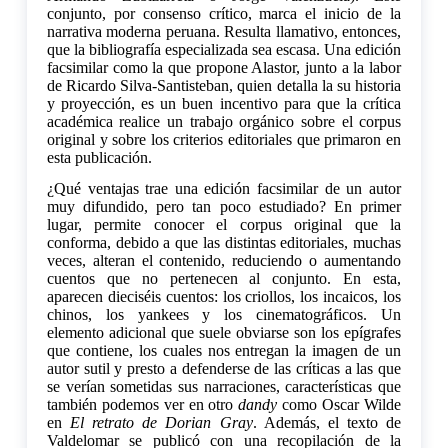
conjunto, por consenso crítico, marca el inicio de la
narrativa moderna peruana. Resulta llamativo, entonces,
que la bibliografía especializada sea escasa. Una edición
facsimilar como la que propone Alastor, junto a la labor
de Ricardo Silva-Santisteban, quien detalla la su historia
y proyección, es un buen incentivo para que la crítica
académica realice un trabajo orgánico sobre el corpus
original y sobre los criterios editoriales que primaron en
esta publicación.
¿Qué ventajas trae una edición facsimilar de un autor
muy difundido, pero tan poco estudiado? En primer
lugar, permite conocer el corpus original que la
conforma, debido a que las distintas editoriales, muchas
veces, alteran el contenido, reduciendo o aumentando
cuentos que no pertenecen al conjunto. En esta,
aparecen dieciséis cuentos: los criollos, los incaicos, los
chinos, los yankees y los cinematográficos. Un
elemento adicional que suele obviarse son los epígrafes
que contiene, los cuales nos entregan la imagen de un
autor sutil y presto a defenderse de las críticas a las que
se verían sometidas sus narraciones, características que
también podemos ver en otro
dandy
como Oscar Wilde
en
El retrato de Dorian Gray
. Además, el texto de
Valdelomar se publicó con una recopilación de la