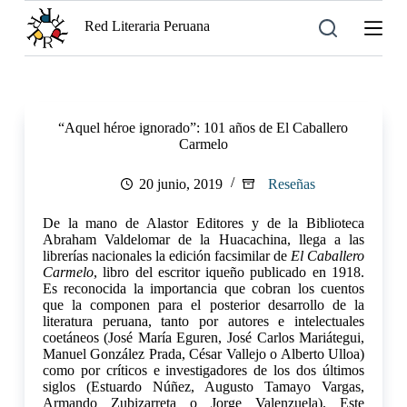
S
Red Literaria Peruana
a
l
t
a
r
a
“Aquel héroe ignorado”: 101 años de El Caballero
l
Carmelo
c
o
n
20 junio, 2019
Reseñas
t
e
De la mano de Alastor Editores y de la Biblioteca
n
Abraham Valdelomar de la Huacachina, llega a las
i
librerías nacionales la edición facsimilar de
El Caballero
d
Carmelo
, libro del escritor iqueño publicado en 1918.
o
Es reconocida la importancia que cobran los cuentos
que la componen para el posterior desarrollo de la
literatura peruana, tanto por autores e intelectuales
coetáneos (José María Eguren, José Carlos Mariátegui,
Manuel González Prada, César Vallejo o Alberto Ulloa)
como por críticos e investigadores de los dos últimos
siglos (Estuardo Núñez, Augusto Tamayo Vargas,
Armando Zubizarreta o Jorge Valenzuela). Este