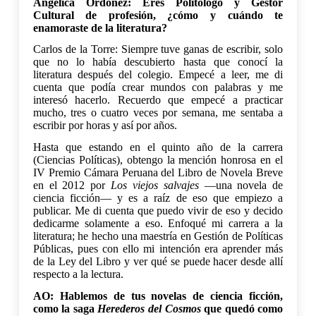
Angélica Ordoñez: Eres Politólogo y Gestor
Cultural de profesión, ¿cómo y cuándo te
enamoraste de la literatura?
Carlos de la Torre: Siempre tuve ganas de escribir, solo
que no lo había descubierto hasta que conocí la
literatura después del colegio. Empecé a leer, me di
cuenta que podía crear mundos con palabras y me
interesó hacerlo. Recuerdo que empecé a practicar
mucho, tres o cuatro veces por semana, me sentaba a
escribir por horas y así por años.
Hasta que estando en el quinto año de la carrera
(Ciencias Políticas), obtengo la mención honrosa en el
IV Premio Cámara Peruana del Libro de Novela Breve
en el 2012 por
Los viejos salvajes
—una novela de
ciencia ficción— y es a raíz de eso que empiezo a
publicar. Me di cuenta que puedo vivir de eso y decido
dedicarme solamente a eso. Enfoqué mi carrera a la
literatura; he hecho una maestría en Gestión de Políticas
Públicas, pues con ello mi intención era aprender más
de la Ley del Libro y ver qué se puede hacer desde allí
respecto a la lectura.
AO: Hablemos de tus novelas de ciencia ficción,
como la saga
Herederos del Cosmos
que quedó como