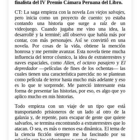
finalista del IV Premio Cámara Peruana del Libro.
CT: La saga empieza con la novela
Los viejos salvajes
,
pero inicia como un proyecto de cuento: yo estaba
contando una historia que surge a raíz de un
videojuego. Cuando jugaba me vino una idea, la
desarrollé y la terminé; allí observo que había más por
contar, con más personajes. Así se convirtió en una
novela. Por cosas de la vida, obtiene la mención
honrosa y me permite avanzar. Esta novela tiene mucha
influencia del terror cósmico, la idea de extraterrestres y
naves espaciales, como
Alien, el octavo pasajero
y
El
depredador
—películas de fines de los ochentas— las
cuales tienen una característica parecida: no se plantean
como película de terror hasta mucho más adelante y eso
es lo que te sorprende. Me pareció interesante esta
forma de presentar las historias, por eso, es algo que yo
aplico mucho en mis historias.
Todo empieza con un viaje de un tipo que está
transportando prisioneros de un lado al otro de la
galaxia y, de repente, para escapar de gente que quiere
salvarlos, se termina encontrando a extraterrestres que lo
atacan. O sea, es más o menos esa dinámica. El tema de
la ciencia ficción siempre me ha fascinado por su
relación con los videojuegos y con el cine.