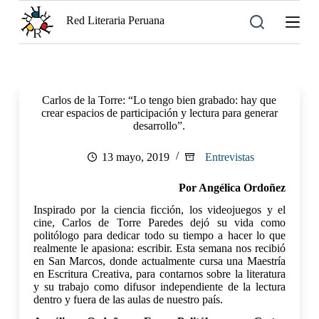
S
Red Literaria Peruana
a
l
t
a
r
a
Carlos de la Torre: “Lo tengo bien grabado: hay que
l
crear espacios de participación y lectura para generar
c
desarrollo”.
o
n
t
13 mayo, 2019
Entrevistas
e
n
Por Angélica Ordoñez
i
d
Inspirado por la ciencia ficción, los videojuegos y el
o
cine, Carlos de Torre Paredes dejó su vida como
politólogo para dedicar todo su tiempo a hacer lo que
realmente le apasiona: escribir. Esta semana nos recibió
en San Marcos, donde actualmente cursa una Maestría
en Escritura Creativa, para contarnos sobre la literatura
y su trabajo como difusor independiente de la lectura
dentro y fuera de las aulas de nuestro país.