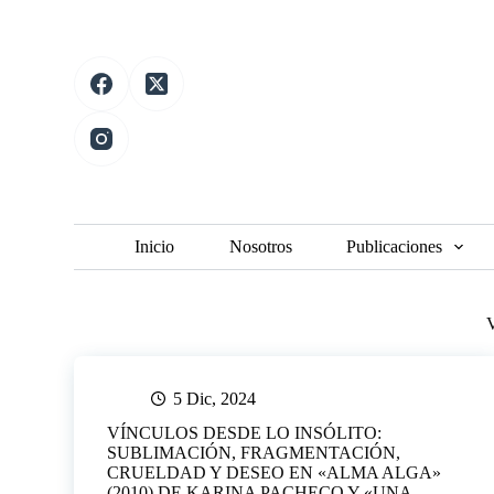
S
a
l
t
a
r
a
l
c
o
n
t
Inicio
Nosotros
Publicaciones
e
n
i
d
V
o
5 Dic, 2024
VÍNCULOS DESDE LO INSÓLITO:
SUBLIMACIÓN, FRAGMENTACIÓN,
CRUELDAD Y DESEO EN «ALMA ALGA»
(2010) DE KARINA PACHECO Y «UNA