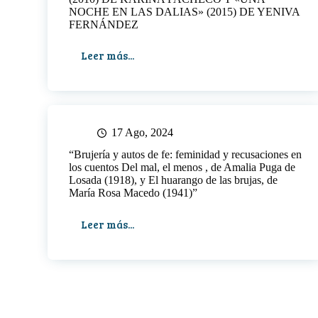
NOCHE EN LAS DALIAS» (2015) DE YENIVA
FERNÁNDEZ
Leer más...
VÍNCULOS
DESDE
LO
INSÓLITO:
SUBLIMACIÓN,
FRAGMENTACIÓN,
17 Ago, 2024
CRUELDAD
“Brujería y autos de fe: feminidad y recusaciones en
Y
los cuentos Del mal, el menos , de Amalia Puga de
DESEO
Losada (1918), y El huarango de las brujas, de
EN
María Rosa Macedo (1941)”
«ALMA
ALGA»
Leer más...
“Brujería
(2010)
y
DE
autos
KARINA
de
PACHECO
fe:
Y
feminidad
«UNA
y
NOCHE