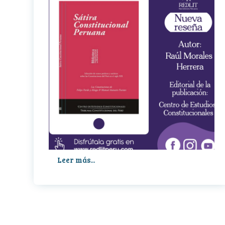
Leer más...
Sátira
constitucional
peruana
(2019)