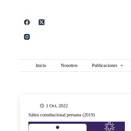
S
a
l
t
a
r
a
l
c
o
n
t
Inicio
Nosotros
Publicaciones
e
n
i
d
o
1 Oct, 2022
Sátira constitucional peruana (2019)