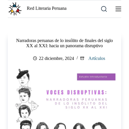
S
Red Literaria Peruana
a
l
t
a
r
a
Narradoras peruanas de lo insólito de finales del siglo
l
XX al XXI: hacia un panorama disruptivo
c
o
n
22 diciembre, 2024
Artículos
t
e
n
i
d
o