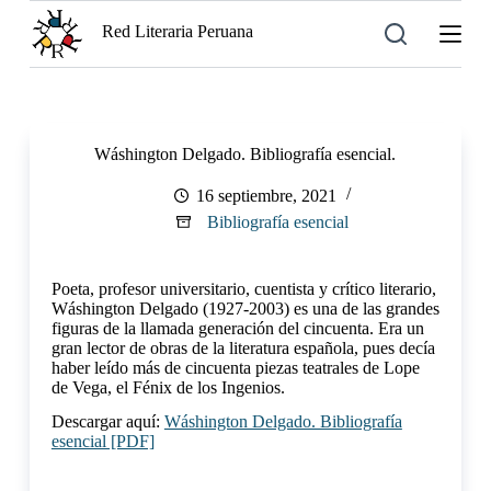
S
Red Literaria Peruana
a
l
t
a
r
a
Wáshington Delgado. Bibliografía esencial.
l
c
16 septiembre, 2021
o
n
Bibliografía esencial
t
e
n
Poeta, profesor universitario, cuentista y crítico literario,
i
Wáshington Delgado (1927-2003) es una de las grandes
d
figuras de la llamada generación del cincuenta. Era un
o
gran lector de obras de la literatura española, pues decía
haber leído más de cincuenta piezas teatrales de Lope
de Vega, el Fénix de los Ingenios.
Descargar aquí:
Wáshington Delgado. Bibliografía
esencial [PDF]