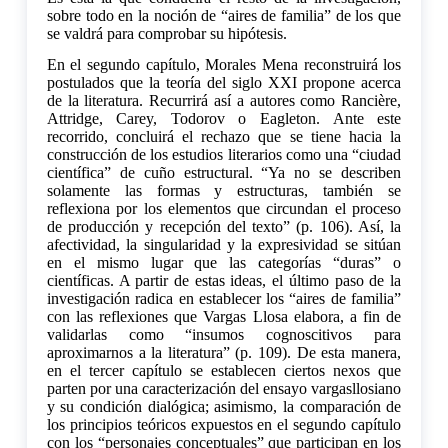
sobre todo en la noción de “aires de familia” de los que
se valdrá para comprobar su hipótesis.
En el segundo capítulo, Morales Mena reconstruirá los
postulados que la teoría del siglo XXI propone acerca
de la literatura. Recurrirá así a autores como Rancière,
Attridge, Carey, Todorov o Eagleton. Ante este
recorrido, concluirá el rechazo que se tiene hacia la
construcción de los estudios literarios como una “ciudad
científica” de cuño estructural. “Ya no se describen
solamente las formas y estructuras, también se
reflexiona por los elementos que circundan el proceso
de producción y recepción del texto” (p. 106). Así, la
afectividad, la singularidad y la expresividad se sitúan
en el mismo lugar que las categorías “duras” o
científicas. A partir de estas ideas, el último paso de la
investigación radica en establecer los “aires de familia”
con las reflexiones que Vargas Llosa elabora, a fin de
validarlas como “insumos cognoscitivos para
aproximarnos a la literatura” (p. 109). De esta manera,
en el tercer capítulo se establecen ciertos nexos que
parten por una caracterización del ensayo vargasllosiano
y su condición dialógica; asimismo, la comparación de
los principios teóricos expuestos en el segundo capítulo
con los “personajes conceptuales” que participan en los