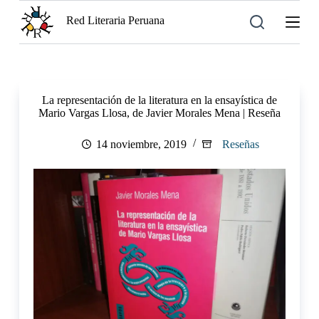
S
Red Literaria Peruana
a
l
t
a
r
a
La representación de la literatura en la ensayística de
l
Mario Vargas Llosa, de Javier Morales Mena | Reseña
c
o
n
14 noviembre, 2019
Reseñas
t
e
n
i
d
o