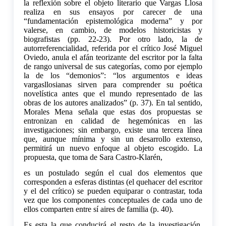
la reflexión sobre el objeto literario que Vargas Llosa
realiza en sus ensayos por carecer de una
“fundamentación epistemológica moderna” y por
valerse, en cambio, de modelos historicistas y
biografistas (pp. 22-23). Por otro lado, la de
autorreferencialidad, referida por el crítico José Miguel
Oviedo, anula el afán teorizante del escritor por la falta
de rango universal de sus categorías, como por ejemplo
la de los “demonios”: “los argumentos e ideas
vargasllosianas sirven para comprender su poética
novelística antes que el mundo representado de las
obras de los autores analizados” (p. 37). En tal sentido,
Morales Mena señala que estas dos propuestas se
entronizan en calidad de hegemónicas en las
investigaciones; sin embargo, existe una tercera línea
que, aunque mínima y sin un desarrollo extenso,
permitirá un nuevo enfoque al objeto escogido. La
propuesta, que toma de Sara Castro-Klarén,
es un postulado según el cual dos elementos que
corresponden a esferas distintas (el quehacer del escritor
y el del crítico) se pueden equiparar o contrastar, toda
vez que los componentes conceptuales de cada uno de
ellos comparten entre sí aires de familia (p. 40).
Es esta la que conducirá el resto de la investigación,