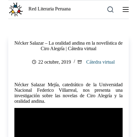
S
Red Literaria Peruana
a
l
t
a
r
a
Nécker Salazar – La oralidad andina en la novelística de
l
Ciro Alegría | Cátedra virtual
c
o
n
22 octubre, 2019
Cátedra virtual
t
e
n
i
Nécker Salazar Mejía, catedrático de la Universidad
d
Nacional Federico Villarreal, nos presenta una
o
investigación sobre las novelas de Ciro Alegría y la
oralidad andina.