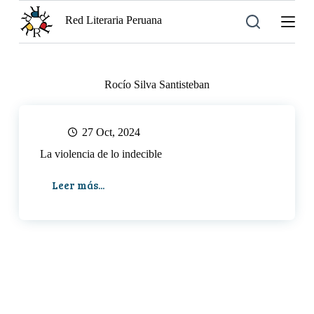
S
Red Literaria Peruana
a
l
t
a
r
Rocío Silva Santisteban
a
l
c
o
27 Oct, 2024
n
t
La violencia de lo indecible
e
n
Leer más...
i
La
d
violencia
o
de
lo
indecible