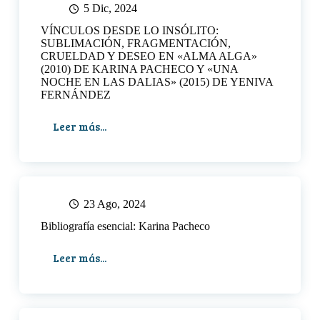
de
5 Dic, 2024
Literatura
VÍNCULOS DESDE LO INSÓLITO:
SUBLIMACIÓN, FRAGMENTACIÓN,
CRUELDAD Y DESEO EN «ALMA ALGA»
(2010) DE KARINA PACHECO Y «UNA
NOCHE EN LAS DALIAS» (2015) DE YENIVA
FERNÁNDEZ
Leer más...
VÍNCULOS
DESDE
LO
INSÓLITO:
SUBLIMACIÓN,
FRAGMENTACIÓN,
23 Ago, 2024
CRUELDAD
Bibliografía esencial: Karina Pacheco
Y
DESEO
Leer más...
EN
Bibliografía
«ALMA
esencial:
ALGA»
Karina
(2010)
Pacheco
DE