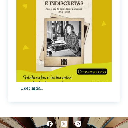
Leer más...
Conversatorio
sobre
‘Sabihondas
e
indiscretas’
(2022)