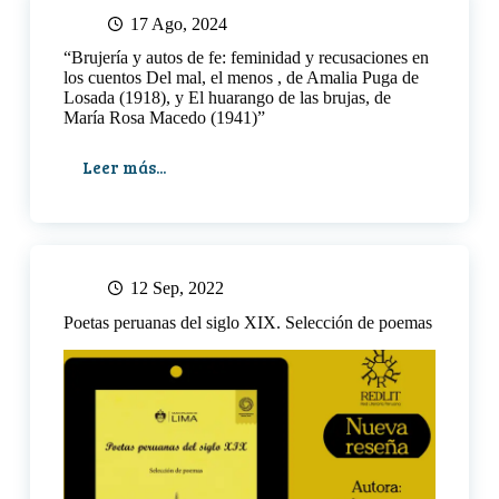
KARINA
17 Ago, 2024
PACHECO
“Brujería y autos de fe: feminidad y recusaciones en
Y
los cuentos Del mal, el menos , de Amalia Puga de
«UNA
Losada (1918), y El huarango de las brujas, de
NOCHE
María Rosa Macedo (1941)”
EN
LAS
Leer más...
DALIAS»
“Brujería
(2015)
y
DE
autos
YENIVA
de
FERNÁNDEZ
fe:
feminidad
12 Sep, 2022
y
Poetas peruanas del siglo XIX. Selección de poemas
recusaciones
en
los
cuentos
Del
mal,
el
menos