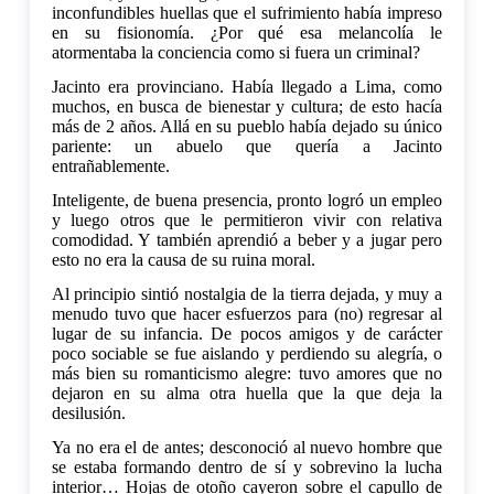
inconfundibles huellas que el sufrimiento había impreso
en su fisionomía. ¿Por qué esa melancolía le
atormentaba la conciencia como si fuera un criminal?
Jacinto era provinciano. Había llegado a Lima, como
muchos, en busca de bienestar y cultura; de esto hacía
más de 2 años. Allá en su pueblo había dejado su único
pariente: un abuelo que quería a Jacinto
entrañablemente.
Inteligente, de buena presencia, pronto logró un empleo
y luego otros que le permitieron vivir con relativa
comodidad. Y también aprendió a beber y a jugar pero
esto no era la causa de su ruina moral.
Al principio sintió nostalgia de la tierra dejada, y muy a
menudo tuvo que hacer esfuerzos para (no) regresar al
lugar de su infancia. De pocos amigos y de carácter
poco sociable se fue aislando y perdiendo su alegría, o
más bien su romanticismo alegre: tuvo amores que no
dejaron en su alma otra huella que la que deja la
desilusión.
Ya no era el de antes; desconoció al nuevo hombre que
se estaba formando dentro de sí y sobrevino la lucha
interior… Hojas de otoño cayeron sobre el capullo de