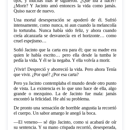
ojos, y muchas más le siguieron. ¿Qué iba a hacer?
¿Morir? Y Jacinto amó entonces la vida como jamás.
Quiso nacer de nuevo.
Una mortal desesperación se apoderó de él. Sufrió
intensamente, como nunca, ni aun cuando la melancolía
lo torturaba. Nunca había sido feliz, y ahora cuando
creía alcanzarla se desvanecía en el horizonte… como
cruel espejismo…
Soñó Jacinto que la carta era para él; que su madre era
quien le había escrito… pero ella desde la tumba le
pedía la vida. Y él se la negaba. Y ella volvía a morir.
¡Vivir! Despreció y aborreció la vida. Pero ahora Tenía
que vivir. ¿Por qué? ¿Por esa carta?
Pero ya Jacinto contemplaba el mundo desde otro punto
de vista. La existencia es lo que uno hace de ella, algo
grande o mezquino. La de Jacinto fue mala: jamás
encontró la felicidad. He ahí su problema.
De pronto una sensación de horrible angustia la recorrió
el cuerpo. Un sabor amargo le anegó la boca.
—El veneno— sé dijo Jacinto, como si acabará de oír
su sentencia. Y su mano crispada recorrió, desesperada,