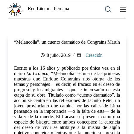
S
Red Literaria Peruana
a
l
t
a
r
a
“Melancolía”, un cuento dramático de Congrains Martín
l
c
o
8 julio, 2019
Creación
n
t
Escrito a los 16 años y publicado por única vez en el
e
diario
La Crónica
, “Melancolía” es una de las primeras
n
muestras que Enrique Congrains nos otorga de los
i
temas y personajes —es decir, el fracaso en el deseo de
d
progreso y los migrantes— que le interesarán en esta
o
etapa de su obra. Titulado como “cuento dramático”, la
acción se centra en las reflexiones de Jacinto Retel, un
joven provinciano que camina por las calles de Lima
pensando en la importancia —o la falta de esta— de la
vida y de la muerte. El fracaso se presenta como una
especie de bisagra entre ambos conceptos: la carencia
del deseo de vivir se atribuye a la misma de algún
objetivo concreto; mientras que la muerte se presenta