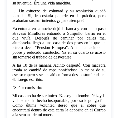
su juventud. Era una vida marchita.
… Un esfuerzo de voluntad y su resolución quedó
tomada. Sí, le costaría ponerle en la práctica, pero
acabarían sus sufrimientos ¡y para siempre!
Ya entrada en la noche dejó la banca y con lento paso
atravesó Miraflores entrando a Surquillo, barrio en el
que vivía. Después de caminar por calles mal
alumbradas llegó a una casa de dos pisos en la que un
letrero decía “Pensión Europea”. Allí tenía Jacinto un
pobre y reducido cuartucho. Ya en su cuarto se acostó
sin tomarse el trabajo de desvestirse.
A las 10 de la mañana Jacinto despertó. Con macabra
ironía se cambió de ropa poniéndose lo mejor de su
escaso ropero y se acicaló en forma desacostumbrada en
él. Luego escribió:
“Señor comisario:
Mi caso no ha de ser único. No soy un hombre feliz y la
vida se me ha hecho insoportable; por eso le pongo fin.
Como última voluntad deseo que el sobre que
encontrará dentro de esta carta la deposite en el Correo
a la semana de mi muerte.