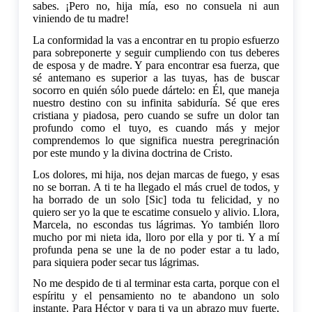
sabes. ¡Pero no, hija mía, eso no consuela ni aun
viniendo de tu madre!
La conformidad la vas a encontrar en tu propio esfuerzo
para sobreponerte y seguir cumpliendo con tus deberes
de esposa y de madre. Y para encontrar esa fuerza, que
sé antemano es superior a las tuyas, has de buscar
socorro en quién sólo puede dártelo: en Él, que maneja
nuestro destino con su infinita sabiduría. Sé que eres
cristiana y piadosa, pero cuando se sufre un dolor tan
profundo como el tuyo, es cuando más y mejor
comprendemos lo que significa nuestra peregrinación
por este mundo y la divina doctrina de Cristo.
Los dolores, mi hija, nos dejan marcas de fuego, y esas
no se borran. A ti te ha llegado el más cruel de todos, y
ha borrado de un solo [Sic] toda tu felicidad, y no
quiero ser yo la que te escatime consuelo y alivio. Llora,
Marcela, no escondas tus lágrimas. Yo también lloro
mucho por mi nieta ida, lloro por ella y por ti. Y a mí
profunda pena se une la de no poder estar a tu lado,
para siquiera poder secar tus lágrimas.
No me despido de ti al terminar esta carta, porque con el
espíritu y el pensamiento no te abandono un solo
instante. Para Héctor y para ti va un abrazo muy fuerte,