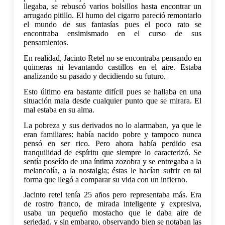
llegaba, se rebuscó varios bolsillos hasta encontrar un
arrugado pitillo. El humo del cigarro pareció remontarlo
el mundo de sus fantasías pues el poco rato se
encontraba ensimismado en el curso de sus
pensamientos.
En realidad, Jacinto Retel no se encontraba pensando en
quimeras ni levantando castillos en el aire. Estaba
analizando su pasado y decidiendo su futuro.
Esto último era bastante difícil pues se hallaba en una
situación mala desde cualquier punto que se mirara. El
mal estaba en su alma.
La pobreza y sus derivados no lo alarmaban, ya que le
eran familiares: había nacido pobre y tampoco nunca
pensó en ser rico. Pero ahora había perdido esa
tranquilidad de espíritu que siempre lo caracterizó. Se
sentía poseído de una íntima zozobra y se entregaba a la
melancolía, a la nostalgia; éstas le hacían sufrir en tal
forma que llegó a comparar su vida con un infierno.
Jacinto retel tenía 25 años pero representaba más. Era
de rostro franco, de mirada inteligente y expresiva,
usaba un pequeño mostacho que le daba aire de
seriedad, y sin embargo, observando bien se notaban las