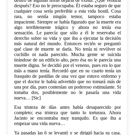
dentro de algunas horas dejaría de existir. ¿Qué vendría
después? Eso no le preocupaba. Él estaba seguro de que
cualquier cosa sería preferible a esta vida hostil. Cosa
rara, no sentía ningún temor, tampoco estaba
impaciente. Siempre se había figurado que la muerte era
algo terriblemente trágico y ahora no tenía esa
sensación. Le parecía que sólo a él le reservaba el
derecho sobre su vida y que iba a ejecutar la decisión
más natural del mundo. Entonces recién se preguntó
qué clase de muerte se daría. No tenía ni revólver ni
cuchillo ni nada parecido. Mucha gente se suicida
tirándose de un edificio alto, pero ésa no le parecía una
muerte digna. Se decidió por el veneno, pues era lo que
más a mano tenía. Recordó que en su cuarto tenía un
frasquito de pastillas de una vez que estuvo enfermo y
que el doctor le había advertido que no tomará más de
una por día, pues contenían un poderoso estimulante. Si
tomaba dos, posiblemente no le pasaría una vida
nueva… [Sic]
Esa tristeza de días antes había desaparecido por
completo; esa tristeza que tanto lo torturara. Ahora
Jacinto se encontraba muy tranquilo. Es que iba a
empezar una vida nueva…
Ya pasadas las 6 se levantó y se dirigió hacia su casa.