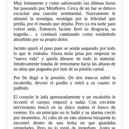
Muy lentamente y como saboreando sus últimas horas
fue paseando por Miraflores. Cerca de un bar se detuvo
escuchar una canción sentimental. Nuevamente le
abrumó la nostalgia, nostalgia por la felicidad que
perdía, por el mundo que dejaba. Pero ya era tarde para
volver atrás. Entonces Jacinto lloró su desgracia, su
tragedia… y continuó caminando como sonámbulo
absorbido por su propio dolor.
Jacinto apuró el paso pues se sentía asqueado por todo
lo que le rodeaba. Ahora tenía prisa por empezar su
“nueva vida” y quería librarse de todo lo material.
Intuitivamente trataba de remontarse hacia las alturas de
su alma que pugnaba por huir de su prisión carnal.
Por fin llegó a la pensión. De dos trancos subió la
escalerilla, devoró el pasillo y entró a su cuarto: el
patíbulo.
El corazón le latía apresuradamente y un escalofrío le
recorrió el cuerpo; empezó a sudar. Con creciente
nerviosismo buscó en su única maleta el frasco de
veneno. En un principio no lo halló y su alarma creció
por momentos. Al cabo de un rato afanosa búsqueda lo
encontró dentro de una bolsa en que guardaba
nimiedades. Pero no lo tomó de inmediato. Antes se